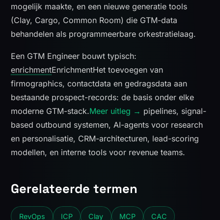
mogelijk maakte, en een nieuwe generatie tools
(Clay, Cargo, Common Room) die GTM-data
behandelen als programmeerbare orkestratielaag.
Een GTM Engineer bouwt typisch:
enrichment
Enrichment
Het toevoegen van
firmographics, contactdata en gedragsdata aan
bestaande prospect-records: de basis onder elke
moderne GTM-stack.
Meer uitleg →
pipelines, signal-
based outbound systemen, AI-agents voor research
en personalisatie, CRM-architecturen, lead-scoring
modellen, en interne tools voor revenue teams.
Gerelateerde termen
RevOps
ICP
Clay
MCP
CAC