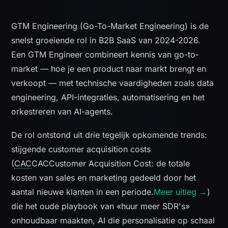
GTM Engineering (Go-To-Market Engineering) is de
snelst groeiende rol in B2B SaaS van 2024-2026.
Een GTM Engineer combineert kennis van go-to-
market — hoe je een product naar markt brengt en
verkoopt — met technische vaardigheden zoals data
engineering, API-integraties, automatisering en het
orkestreren van AI-agents.
De rol ontstond uit drie tegelijk opkomende trends:
stijgende customer acquisition costs
(
CAC
CAC
Customer Acquisition Cost: de totale
kosten van sales en marketing gedeeld door het
aantal nieuwe klanten in een periode.
Meer uitleg →
)
die het oude playbook van «huur meer SDR's»
onhoudbaar maakten, AI die personalisatie op schaal