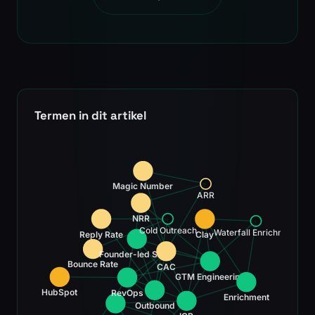
Termen in dit artikel
Magic Number
ARR
NRR
Cold Outreach
Waterfall Enrichment
Reply Rate
Clay
Founder-led Sales
Bounce Rate
CAC
GTM Engineering
HubSpot
RevOps
Enrichment
Outbound