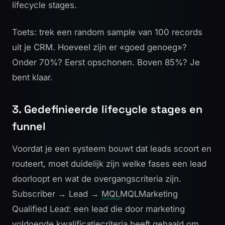
lifecycle stages.
Toets: trek een random sample van 100 records
uit je CRM. Hoeveel zijn er «goed genoeg»?
Onder 70%? Eerst opschonen. Boven 85%? Je
bent klaar.
3. Gedefinieerde lifecycle stages en
funnel
Voordat je een systeem bouwt dat leads scoort en
routeert, moet duidelijk zijn welke fases een lead
doorloopt en wat de overgangscriteria zijn.
Subscriber → Lead →
MQL
MQL
Marketing
Qualified Lead: een lead die door marketing
voldoende kwalificatiecriteria heeft gehaald om