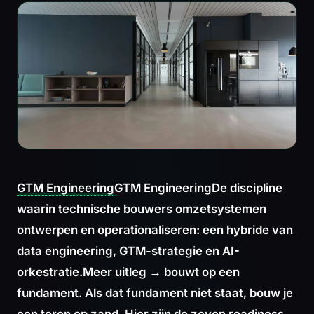
GTM Engineering
GTM Engineering
De discipline
waarin technische bouwers omzetsystemen
ontwerpen en operationaliseren: een hybride van
data engineering, GTM-strategie en AI-
orkestratie.
Meer uitleg →
bouwt op een
fundament. Als dat fundament niet staat, bouw je
een toren op zand. Hier zijn de zeven readiness-