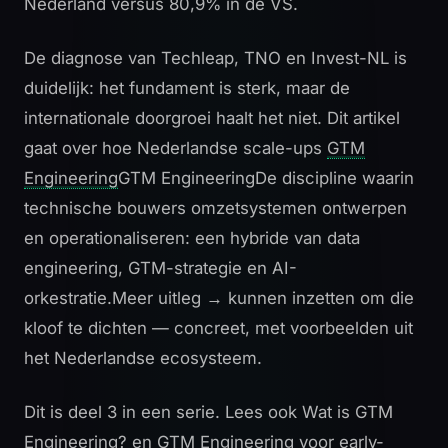
Nederland versus 80,9% in de VS.
De diagnose van Techleap, TNO en
Invest-NL
is
duidelijk: het fundament is sterk, maar de
internationale doorgroei haalt het niet. Dit artikel
gaat over hoe Nederlandse scale-ups
GTM
Engineering
GTM Engineering
De discipline waarin
technische bouwers omzetsystemen ontwerpen
en operationaliseren: een hybride van data
engineering, GTM-strategie en AI-
orkestratie.
Meer uitleg →
kunnen inzetten om die
kloof te dichten — concreet, met voorbeelden uit
het Nederlandse ecosysteem.
Dit is deel 3 in een serie. Lees ook
Wat is GTM
Engineering?
en
GTM Engineering voor early-