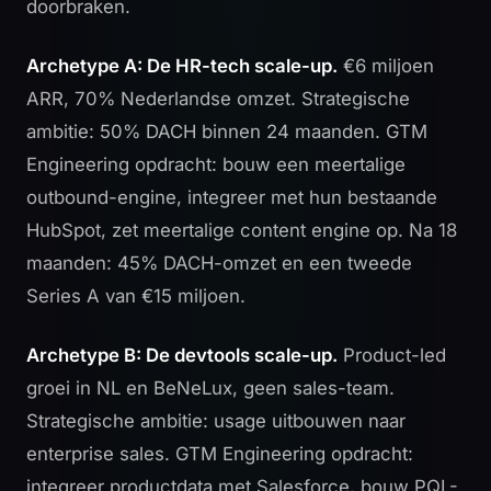
doorbraken.
Archetype A: De HR-tech scale-up.
€6 miljoen
ARR, 70% Nederlandse omzet. Strategische
ambitie: 50% DACH binnen 24 maanden. GTM
Engineering opdracht: bouw een meertalige
outbound-engine, integreer met hun bestaande
HubSpot, zet meertalige content engine op. Na 18
maanden: 45% DACH-omzet en een tweede
Series A van €15 miljoen.
Archetype B: De devtools scale-up.
Product-led
groei in NL en BeNeLux, geen sales-team.
Strategische ambitie: usage uitbouwen naar
enterprise sales. GTM Engineering opdracht:
integreer productdata met Salesforce, bouw PQL-