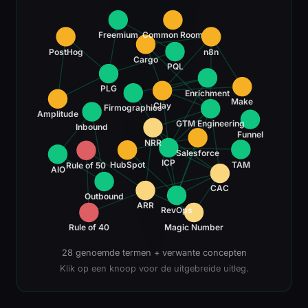
Freemium
Common Room
PostHog
n8n
Cargo
PQL
PLG
Enrichment
Make
Clay
Firmographics
Amplitude
GTM Engineering
Inbound
Funnel
NRR
Salesforce
ICP
TAM
HubSpot
Rule of 50
AIO
CAC
Outbound
ARR
RevOps
Rule of 40
Magic Number
28 genoemde termen + verwante concepten
Klik op een knoop voor de uitgebreide uitleg.