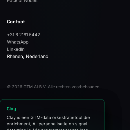
Pack of Nodes
Contact
+31 6 2161 5442
WhatsApp
LinkedIn
Rhenen, Nederland
©
2026 GTM AI B.V. Alle rechten voorbehouden.
Enrichment
GTM Engineering
Clay
Het toevoegen van firmographics,
De discipline waarin technische bouwers
Clay is een GTM-data orkestratietool die
contactdata en gedragsdata aan bestaande
omzetsystemen ontwerpen en
enrichment, AI-personalisatie en signal