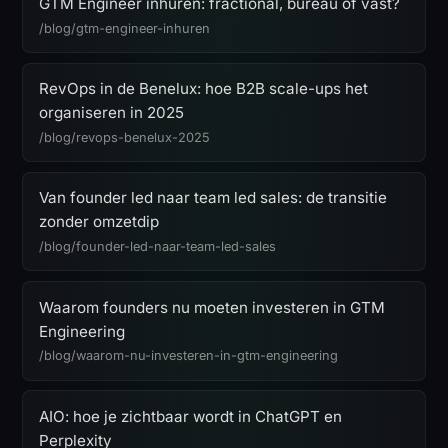
GTM Engineer inhuren: fractional, bureau of vast?
/blog/gtm-engineer-inhuren
RevOps in de Benelux: hoe B2B scale-ups het
organiseren in 2025
/blog/revops-benelux-2025
Van founder led naar team led sales: de transitie
zonder omzetdip
/blog/founder-led-naar-team-led-sales
Waarom founders nu moeten investeren in GTM
Engineering
/blog/waarom-nu-investeren-in-gtm-engineering
AIO: hoe je zichtbaar wordt in ChatGPT en
Perplexity