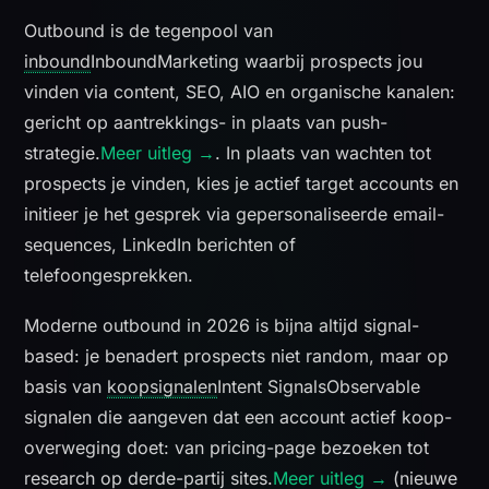
Outbound is de tegenpool van
inbound
Inbound
Marketing waarbij prospects jou
vinden via content, SEO, AIO en organische kanalen:
gericht op aantrekkings- in plaats van push-
strategie.
Meer uitleg →
. In plaats van wachten tot
prospects je vinden, kies je actief target accounts en
initieer je het gesprek via gepersonaliseerde email-
sequences, LinkedIn berichten of
telefoongesprekken.
Moderne outbound in 2026 is bijna altijd signal-
based: je benadert prospects niet random, maar op
basis van
koopsignalen
Intent Signals
Observable
signalen die aangeven dat een account actief koop-
overweging doet: van pricing-page bezoeken tot
research op derde-partij sites.
Meer uitleg →
(nieuwe