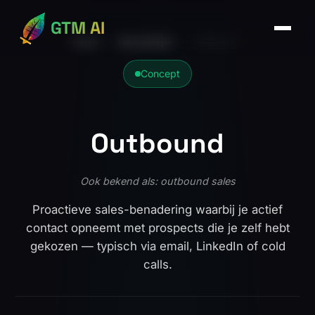
GTM AI
Home
›
Woordenlijst
›
Outbound
Concept
Outbound
Ook bekend als: outbound sales
Proactieve sales-benadering waarbij je actief
contact opneemt met prospects die je zelf hebt
gekozen — typisch via email, LinkedIn of cold
calls.