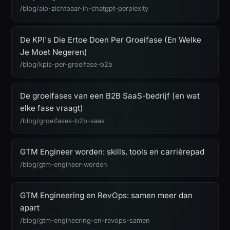
/blog/aio-zichtbaar-in-chatgpt-perplexity
De KPI's Die Ertoe Doen Per Groeifase (En Welke
Je Moet Negeren)
/blog/kpis-per-groeifase-b2b
De groeifases van een B2B SaaS-bedrijf (en wat
elke fase vraagt)
/blog/groeifases-b2b-saas
GTM Engineer worden: skills, tools en carrièrepad
/blog/gtm-engineer-worden
GTM Engineering en RevOps: samen meer dan
apart
/blog/gtm-engineering-en-revops-samen