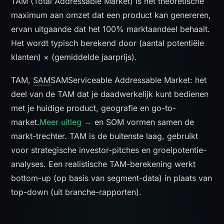
TAM (Total Addressable Market) is het theoretische
maximum aan omzet dat een product kan genereren,
ervan uitgaande dat het 100% marktaandeel behaalt.
Het wordt typisch berekend door (aantal potentiële
klanten) × (gemiddelde jaarprijs).
TAM,
SAM
SAM
Serviceable Addressable Market: het
deel van de TAM dat je daadwerkelijk kunt bedienen
met je huidige product, geografie en go-to-
market.
Meer uitleg →
en SOM vormen samen de
markt-trechter. TAM is de buitenste laag, gebruikt
voor strategische investor-pitches en groeipotentie-
analyses. Een realistische TAM-berekening werkt
bottom-up (op basis van segment-data) in plaats van
top-down (uit branche-rapporten).