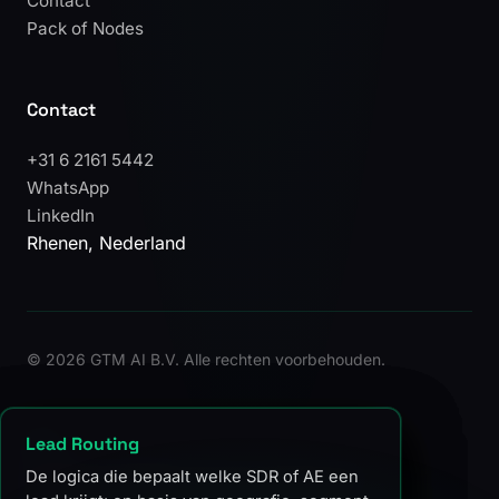
Contact
Pack of Nodes
Contact
+31 6 2161 5442
WhatsApp
LinkedIn
Rhenen, Nederland
©
2026 GTM AI B.V. Alle rechten voorbehouden.
ICP
GTM Engineering
MQL
Lead Routing
Ideaal Klantprofiel: het type bedrijf dat het
De discipline waarin technische bouwers
Marketing Qualified Lead: een lead die door
De logica die bepaalt welke SDR of AE een