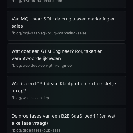
/blog/revops-automatiseren
Van MQL naar SQL: de brug tussen marketing en
sales
/blog/mql-naar-sql-brug-marketing-sales
Wat doet een GTM Engineer? Rol, taken en
verantwoordelijkheden
/blog/wat-doet-een-gtm-engineer
Wat is een ICP (Ideaal Klantprofiel) en hoe stel je
'm op?
/blog/wat-is-een-icp
De groeifases van een B2B SaaS-bedrijf (en wat
elke fase vraagt)
/blog/groeifases-b2b-saas