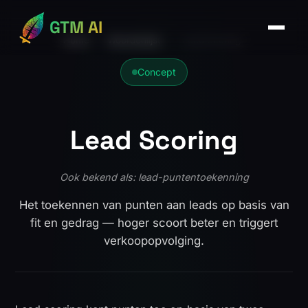
GTM AI
Home
›
Woordenlijst
›
Lead Scoring
Concept
Lead Scoring
Ook bekend als: lead-puntentoekenning
Het toekennen van punten aan leads op basis van
fit en gedrag — hoger scoort beter en triggert
verkoopopvolging.