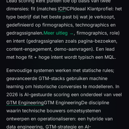
Lead scoring kent punten toe op basis van twee
dimensies: fit (matches
ICP
ICP
Ideaal Klantprofiel: het
type bedrijf dat het beste past bij wat je verkoopt,
gedefinieerd op firmographics, technographics en
gedragssignalen.
Meer uitleg →
, firmographics, role)
en intent (gedragssignalen zoals pagina-bezoeken,
content-engagement, demo-aanvragen). Een lead
met hoge fit + hoge intent wordt typisch een MQL.
Eenvoudige systemen werken met statische rules;
geavanceerde GTM-stacks gebruiken machine
learning om historische conversies te modelleren. In
2026 is AI-gestuurde scoring een onderdeel van veel
GTM Engineering
GTM Engineering
De discipline
waarin technische bouwers omzetsystemen
ontwerpen en operationaliseren: een hybride van
data engineering, GTM-strategie en AI-