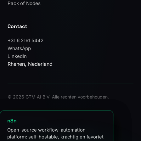
Pack of Nodes
Contact
+31 6 2161 5442
WhatsApp
LinkedIn
Rhenen, Nederland
©
2026 GTM AI B.V. Alle rechten voorbehouden.
Clay
GTM Engineering
n8n
Clay is een GTM-data orkestratietool die
De discipline waarin technische bouwers
Open-source workflow-automation
enrichment, AI-personalisatie en signal
omzetsystemen ontwerpen en
platform: self-hostable, krachtig en favoriet