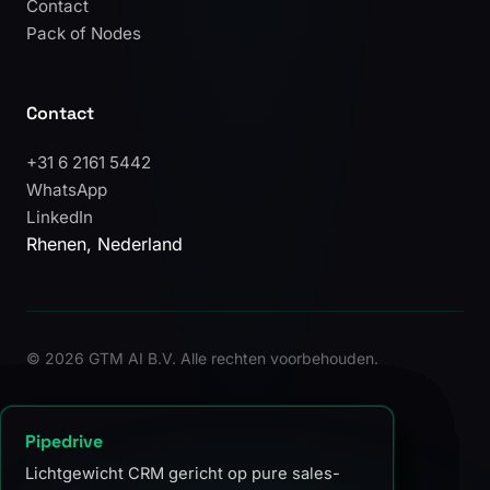
Contact
Pack of Nodes
Contact
+31 6 2161 5442
WhatsApp
LinkedIn
Rhenen, Nederland
©
2026 GTM AI B.V. Alle rechten voorbehouden.
HubSpot
ARR
RevOps
Pipedrive
Het dominante B2B CRM-platform in de
Annual Recurring Revenue: de
Revenue Operations: de discipline die
Lichtgewicht CRM gericht op pure sales-