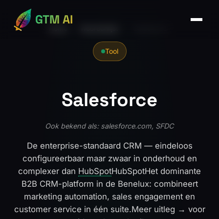
GTM AI
Home
›
Woordenlijst
›
Salesforce
Tool
Salesforce
Ook bekend als: salesforce.com, SFDC
De enterprise-standaard CRM — eindeloos
configureerbaar maar zwaar in onderhoud en
complexer dan
HubSpot
HubSpot
Het dominante
B2B CRM-platform in de Benelux: combineert
marketing automation, sales engagement en
customer service in één suite.
Meer uitleg →
voor