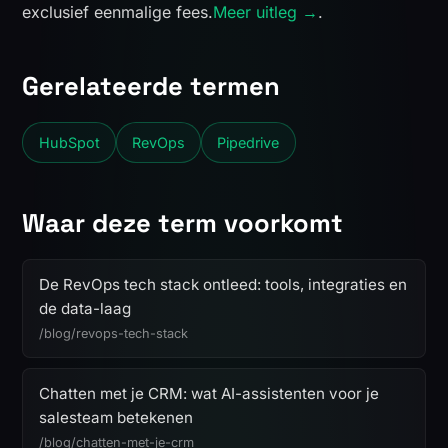
exclusief eenmalige fees.
Meer uitleg →
.
Gerelateerde termen
HubSpot
RevOps
Pipedrive
Waar deze term voorkomt
De RevOps tech stack ontleed: tools, integraties en
de data-laag
/blog/revops-tech-stack
Chatten met je CRM: wat AI-assistenten voor je
salesteam betekenen
/blog/chatten-met-je-crm