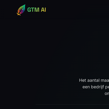
GTM AI
Het aantal maa
een bedrijf p
o