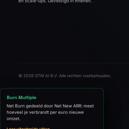
en scale-ups. Gevestigd in Rhenen.
©
2026 GTM AI B.V. Alle rechten voorbehouden.
Burn Rate
Burn Multiple
Het bedrag dat een bedrijf per maand
Net Burn gedeeld door Net New ARR: meet
verliest: gross burn is alle kosten, net burn
hoeveel je verbrandt per euro nieuwe
is kosten minus omzet.
omzet.
Lees uitgebreide uitleg →
Lees uitgebreide uitleg →