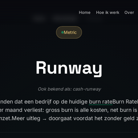
Home
Hoe ik werk
Over
Home
›
Woordenlijst
›
Runway
Metric
Runway
Ook bekend als: cash-runway
nden dat een bedrijf op de huidige
burn rate
Burn Rate
er maand verliest: gross burn is alle kosten, net burn i
mzet.
Meer uitleg →
doorgaat voordat het zonder geld z