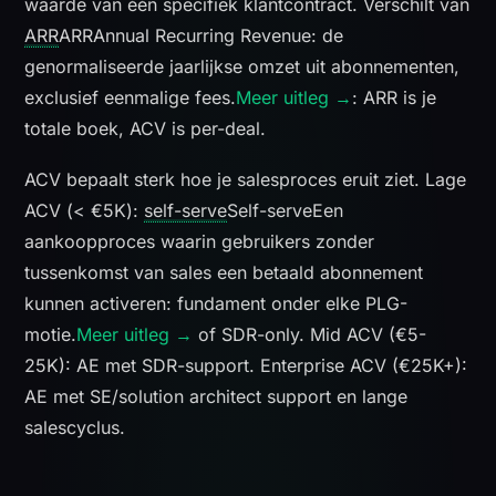
waarde van één specifiek klantcontract. Verschilt van
ARR
ARR
Annual Recurring Revenue: de
genormaliseerde jaarlijkse omzet uit abonnementen,
exclusief eenmalige fees.
Meer uitleg →
: ARR is je
totale boek, ACV is per-deal.
ACV bepaalt sterk hoe je salesproces eruit ziet. Lage
ACV (< €5K):
self-serve
Self-serve
Een
aankoopproces waarin gebruikers zonder
tussenkomst van sales een betaald abonnement
kunnen activeren: fundament onder elke PLG-
motie.
Meer uitleg →
of SDR-only. Mid ACV (€5-
25K): AE met SDR-support. Enterprise ACV (€25K+):
AE met SE/solution architect support en lange
salescyclus.