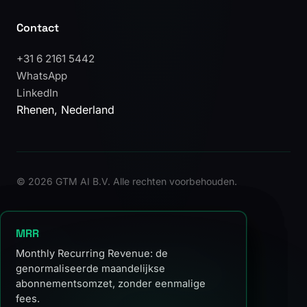
Contact
+31 6 2161 5442
WhatsApp
LinkedIn
Rhenen, Nederland
©
2026 GTM AI B.V. Alle rechten voorbehouden.
ARR
Self-serve
MRR
Annual Recurring Revenue: de
Een aankoopproces waarin gebruikers
Monthly Recurring Revenue: de
genormaliseerde jaarlijkse omzet uit
zonder tussenkomst van sales een betaald
genormaliseerde maandelijkse
abonnementen, exclusief eenmalige fees.
abonnement kunnen activeren: fundament
abonnementsomzet, zonder eenmalige
onder elke PLG-motie.
fees.